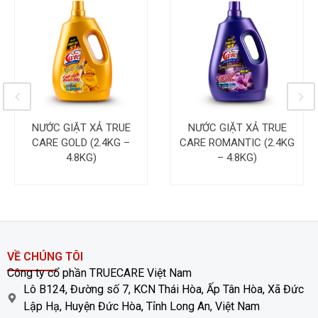
NƯỚC GIẶT XẢ TRUE
NƯỚC GIẶT XẢ TRUE
CARE GOLD (2.4KG –
CARE ROMANTIC (2.4KG
4.8KG)
– 4.8KG)
VỀ CHÚNG TÔI
Công ty cổ phần TRUECARE Việt Nam
Lô B124, Đường số 7, KCN Thái Hòa, Ấp Tân Hòa, Xã Đức
Lập Hạ, Huyện Đức Hòa, Tỉnh Long An, Việt Nam