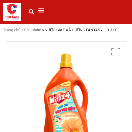
Trang chủ
»
Sản phẩm
»
NƯỚC GIẶT XẢ HƯƠNG FANTASY – 3.3KG