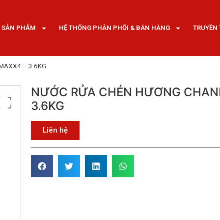
SẢN PHẨM
HỆ THỐNG PHÂN PHỐI & BÁN HÀNG
TRUYỀN
MAXX4 – 3.6KG
NƯỚC RỬA CHÉN HƯƠNG CHAN
3.6KG
Liên hệ