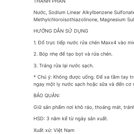
THÀNH PHẦN
Nước, Sodium Linear Alkylbenzene Sulfonat
Methylchloroisothiazolinone, Magnesium Sul
HƯỚNG DẪN SỬ DỤNG
1. Đổ trực tiếp nước rửa chén Maxx4 vào m
2. Bóp nhẹ để tạo bọt và rửa chén.
3. Tráng rửa lại nước sạch.
* Chú ý: Không được uống. Để xa tầm tay t
ngay một ly nước sạch hoặc sữa và đến cơ 
BẢO QUẢN:
Giữ sản phẩm nơi khô ráo, thoáng mát, tránh
HSD: 3 năm kể từ ngày sản xuất.
Xuất xứ: Việt Nam