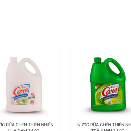
ỚC RỬA CHÉN THIÊN NHIÊN
NƯỚC RỬA CHÉN THIÊN NH
NHA ĐAM 3.6KG
TRÀ XANH 3.6KG