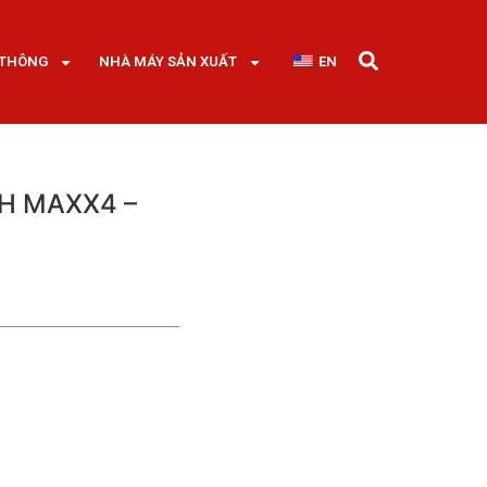
 THÔNG
NHÀ MÁY SẢN XUẤT
EN
H MAXX4 –