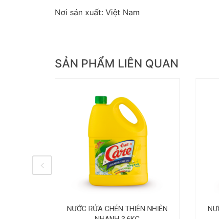
Nơi sản xuất: Việt Nam
SẢN PHẨM LIÊN QUAN
N NHIÊN
NƯỚC RỬA CHÉN THIÊN NHIÊN
NƯ
L
NHANH 3.6KG