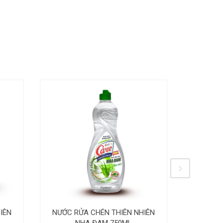
NƯỚC GIẶ
IÊN
NƯỚC RỬA CHÉN THIÊN NHIÊN
NHA ĐAM 750ML