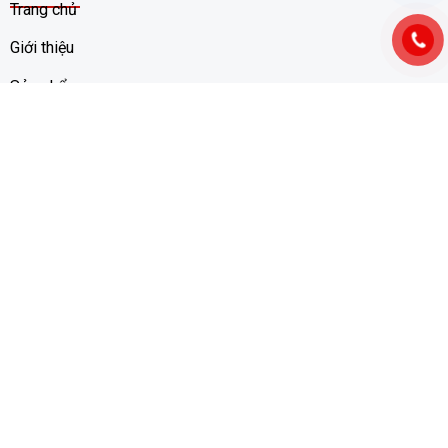
Trang chủ
Giới thiệu
Sản phẩm
Khuyến mãi
Truyền thông
Hệ thống bán hàng
Tuyển dụng
ĐĂNG KÝ NHẬN TIN
Gửi ngay