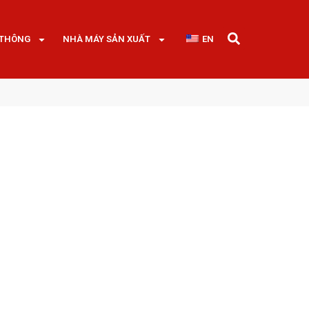
 THÔNG
NHÀ MÁY SẢN XUẤT
EN