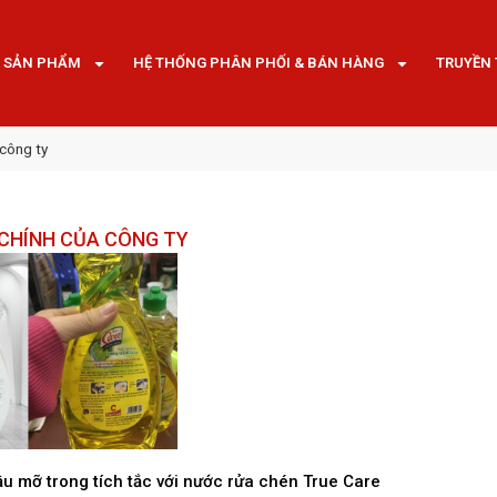
SẢN PHẨM
HỆ THỐNG PHÂN PHỐI & BÁN HÀNG
TRUYỀN
công ty
CHÍNH CỦA CÔNG TY
ầu mỡ trong tích tắc với nước rửa chén True Care