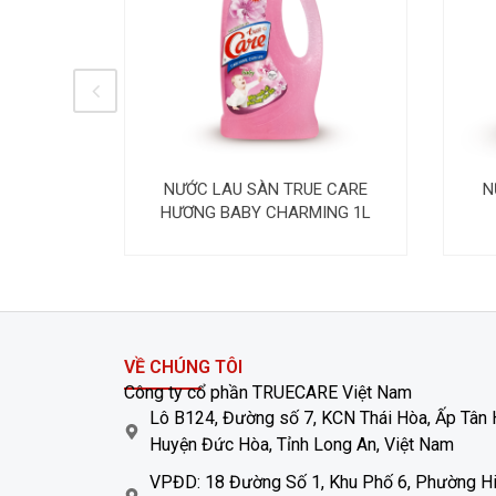
N NHIÊN
NƯỚC LAU SÀN TRUE CARE
N
6KG
HƯƠNG BABY CHARMING 1L
VỀ CHÚNG TÔI
Công ty cổ phần TRUECARE Việt Nam
Lô B124, Đường số 7, KCN Thái Hòa, Ấp Tân 
Huyện Đức Hòa, Tỉnh Long An, Việt Nam
VPĐD: 18 Đường Số 1, Khu Phố 6, Phường Hi