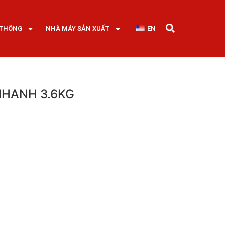
 THÔNG
NHÀ MÁY SẢN XUẤT
EN
NHANH 3.6KG