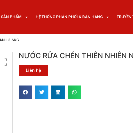
SẢN PHẨM
HỆ THỐNG PHÂN PHỐI & BÁN HÀNG
TRUYỀN
ANH 3.6KG
NƯỚC RỬA CHÉN THIÊN NHIÊN 
Liên hệ